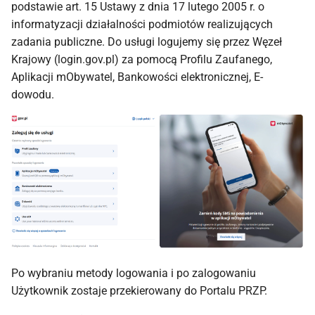
podstawie art. 15 Ustawy z dnia 17 lutego 2005 r. o
ć
7. PIECZĄTKI
informatyzacji działalności podmiotów realizujących
,
zadania publiczne. Do usługi logujemy się przez Węzeł
Krajowy (login.gov.pl) za pomocą Profilu Zaufanego,
a
Aplikacji mObywatel, Bankowości elektronicznej, E-
b
dowodu.
y
s
z
u
k
a
ć
Po wybraniu metody logowania i po zalogowaniu
Użytkownik zostaje przekierowany do Portalu PRZP.