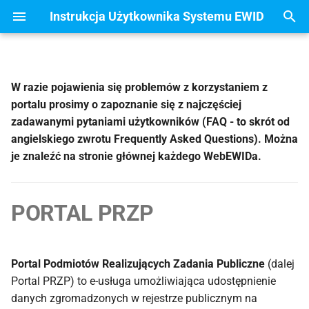
Instrukcja Użytkownika Systemu EWID
Z
a
W razie pojawienia się problemów z korzystaniem z
Wprowadzenie
Wypełnienie i złożenie
1. INSTALACJA PROGRAMU
1. INSTALACJA PROGRAMU
ZDALNA AKTUALIZACJA
c
portalu prosimy o zapoznanie się z najczęściej
wniosku
BAZY DANYCH
z
zadawanymi pytaniami użytkowników (FAQ - to skrót od
Nawigacja za pomocą
2. PODSTAWOWE
2. PODSTAWOWE
angielskiego zwrotu Frequently Asked Questions). Można
klawiatury
Lista Spraw - przeglądanie
INFORMACJE
INFORMACJE
OBSŁUGA I KONTROLA
n
je znaleźć na stronie głównej każdego WebEWIDa.
danych
ZDALNEJ AKTUALIZACJI
i
BAZY EGiB
Logowanie
3. KARTOWANIE MAPY
3. MAPA
Przeglądanie danych w
j
PORTAL PRZP
ramach sprawy
4. IMPORT, EKSPORT DXF
4. IMPORT, EKSPORT DXF
p
i
5. OPERACJE NA
5. PLIKI REFERENCYJNE
REFERENCJI
Portal Podmiotów Realizujących Zadania Publiczne
(dalej
s
6. RASTRY
Portal PRZP) to e-usługa umożliwiająca udostępnienie
a
6. RASTRY
danych zgromadzonych w rejestrze publicznym na